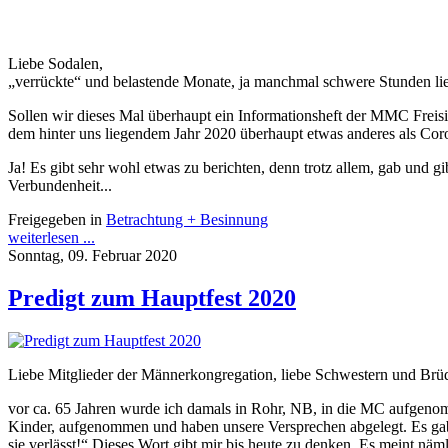
Liebe Sodalen,
„verrückte“ und belastende Monate, ja manchmal schwere Stunden liege
Sollen wir dieses Mal überhaupt ein Informationsheft der MMC Freis
dem hinter uns liegendem Jahr 2020 überhaupt etwas anderes als Co
Ja! Es gibt sehr wohl etwas zu berichten, denn trotz allem, gab und
Verbundenheit...
Freigegeben in
Betrachtung + Besinnung
weiterlesen ...
Sonntag, 09. Februar 2020
Predigt zum Hauptfest 2020
Liebe Mitglieder der Männerkongregation, liebe Schwestern und Brüd
vor ca. 65 Jahren wurde ich damals in Rohr, NB, in die MC aufgeno
Kinder, aufgenommen und haben unsere Versprechen abgelegt. Es gab v
sie verlässt!“ Dieses Wort gibt mir bis heute zu denken. Es meint nämli